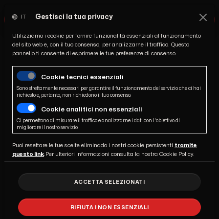
Gestisci la tua privacy
IT
Utilizziamo i cookie per fornire funzionalità essenziali al funzionamento
/
Home
del sito web e, con il tuo consenso, per analizzarne il traffico. Questo
/
Cardio's Shop
pannello ti consente di esprimere le tue preferenze di consenso.
/
Clay Pomade - All’Argilla (Cera Opaca)
Cookie tecnici essenziali
Sono strettamente necessari per garantire il funzionamento del servizio che ci hai
richiesto e, pertanto, non richiedono il tuo consenso.
Clay Pomade - All’Argilla (Cera
Cookie analitici non essenziali
Opaca)
Ci permettono di misurare il traffico e analizzarne i dati con l'obiettivo di
migliorare il nostro servizio.
Cera opaca tenuta media - confezione da 100ml …
Puoi resettare le tue scelte eliminado i nostri cookie persistenti
tramite
questo link
.Per ulteriori informazioni consulta la nostra Cookie Policy.
QUESTO PRODOTTO È DISPONIBILE AI
ACCETTA SELEZIONATI
SOLI UTENTI REGISTRATI.
RIFIUTA I NON ESSENZIALI
Sei già registrato?