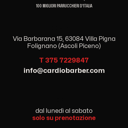
100 MIGLIORI PARRUCCHIERI D'ITALIA
t
c
o
n
t
a
t
i
Via Barbarana 15, 63084 Villa Pigna
Folignano (Ascoli Piceno)
T 375 7229847
info@cardiobarber.com
o
r
a
dal lunedì al sabato
solo su prenotazione